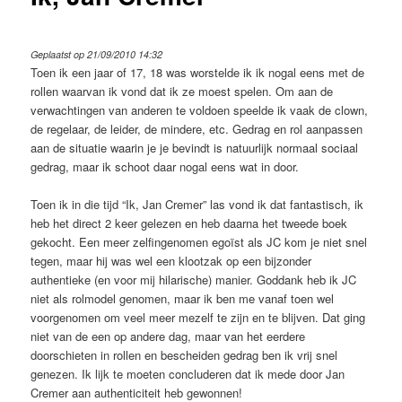
Geplaatst op 21/09/2010 14:32
Toen ik een jaar of 17, 18 was worstelde ik ik nogal eens met de
rollen waarvan ik vond dat ik ze moest spelen. Om aan de
verwachtingen van anderen te voldoen speelde ik vaak de clown,
de regelaar, de leider, de mindere, etc. Gedrag en rol aanpassen
aan de situatie waarin je je bevindt is natuurlijk normaal sociaal
gedrag, maar ik schoot daar nogal eens wat in door.
Toen ik in die tijd “Ik, Jan Cremer” las vond ik dat fantastisch, ik
heb het direct 2 keer gelezen en heb daarna het tweede boek
gekocht. Een meer zelfingenomen egoïst als JC kom je niet snel
tegen, maar hij was wel een klootzak op een bijzonder
authentieke (en voor mij hilarische) manier. Goddank heb ik JC
niet als rolmodel genomen, maar ik ben me vanaf toen wel
voorgenomen om veel meer mezelf te zijn en te blijven. Dat ging
niet van de een op andere dag, maar van het eerdere
doorschieten in rollen en bescheiden gedrag ben ik vrij snel
genezen. Ik lijk te moeten concluderen dat ik mede door Jan
Cremer aan authenticiteit heb gewonnen!