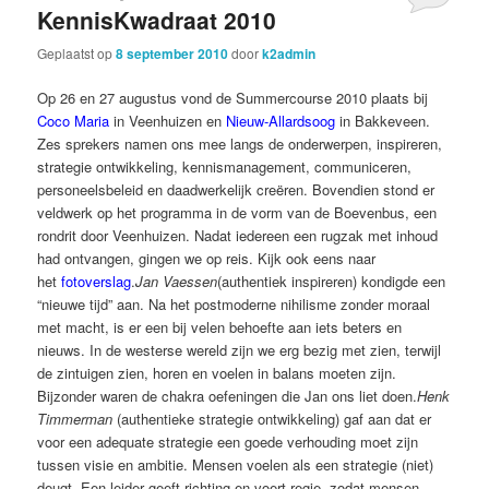
KennisKwadraat 2010
Geplaatst op
8 september 2010
door
k2admin
Op 26 en 27 augustus vond de Summercourse 2010 plaats bij
Coco Maria
in Veenhuizen en
Nieuw-Allardsoog
in Bakkeveen.
Zes sprekers namen ons mee langs de onderwerpen, inspireren,
strategie ontwikkeling, kennismanagement, communiceren,
personeelsbeleid en daadwerkelijk creëren. Bovendien stond er
veldwerk op het programma in de vorm van de Boevenbus, een
rondrit door Veenhuizen. Nadat iedereen een rugzak met inhoud
had ontvangen, gingen we op reis. Kijk ook eens naar
het
fotoverslag
.
Jan Vaessen
(authentiek inspireren) kondigde een
“nieuwe tijd” aan. Na het postmoderne nihilisme zonder moraal
met macht, is er een bij velen behoefte aan iets beters en
nieuws. In de westerse wereld zijn we erg bezig met zien, terwijl
de zintuigen zien, horen en voelen in balans moeten zijn.
Bijzonder waren de chakra oefeningen die Jan ons liet doen.
Henk
Timmerman
(authentieke strategie ontwikkeling) gaf aan dat er
voor een adequate strategie een goede verhouding moet zijn
tussen visie en ambitie. Mensen voelen als een strategie (niet)
deugt. Een leider geeft richting en voert regie, zodat mensen