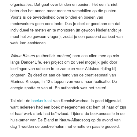
organisaties. Dat gaat over binden en boeien. Het een is niet
beter dan het ander, maar mensen verschillen op die punten.
Voorts is de tevredenheid over binden en boeien van
medewerkers geen constante. Dus je doet er goed aan om dat
individueel te meten en te monitoren (in gewoon Nederlands: je
moet het ze gewoon vragen), zodat je een passend aanbod van
werk kan aanbieden.
Wilma Biezen
(authentiek creëren) nam ons allen mee op reis
langs Dance4Life, een project om zo veel mogelijk geld door
leerlingen van scholen in te zamelen voor Aidsbestrijding bij
jongeren. Zij deed dit aan de hand van de creatiespiraal van
Marinus Knoope, in 12 stappen van wens naar realisatie. De
energie spatte er van af. En authentiek was het zeker!
Tot slot: de
boekenkast
van KennisKwadraat is goed bijgevuld,
want iedereen had een boek meegenomen dat hem of haar of zijn
of haar werk sterk had beïnvloed. Tijdens de boekensessie in de
huiskamer van De Eland in Nieuw-Allardsoog op de avond van
dag 1 werden de boekverhalen met emotie en passie gedeeld.