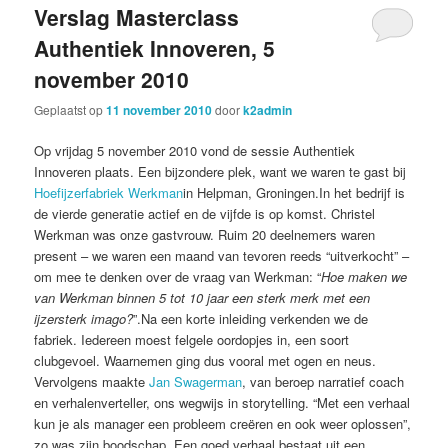
Verslag Masterclass
Authentiek Innoveren, 5
november 2010
Geplaatst op
11 november 2010
door
k2admin
Op vrijdag 5 november 2010 vond de sessie Authentiek
Innoveren plaats. Een bijzondere plek, want we waren te gast bij
Hoefijzerfabriek Werkman
in Helpman, Groningen.In het bedrijf is
de vierde generatie actief en de vijfde is op komst. Christel
Werkman was onze gastvrouw. Ruim 20 deelnemers waren
present – we waren een maand van tevoren reeds “uitverkocht” –
om mee te denken over de vraag van Werkman: “
Hoe maken we
van Werkman binnen 5 tot 10 jaar een sterk merk met een
ijzersterk imago?
”.Na een korte inleiding verkenden we de
fabriek. Iedereen moest felgele oordopjes in, een soort
clubgevoel. Waarnemen ging dus vooral met ogen en neus.
Vervolgens maakte
Jan Swagerman
, van beroep narratief coach
en verhalenverteller, ons wegwijs in storytelling. “Met een verhaal
kun je als manager een probleem creëren en ook weer oplossen”,
zo was zijn boodschap. Een goed verhaal bestaat uit een