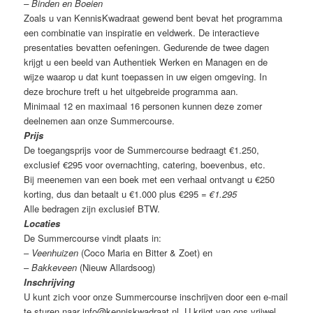
– Binden en Boeien
Zoals u van KennisKwadraat gewend bent bevat het programma
een combinatie van inspiratie en veldwerk. De interactieve
presentaties bevatten oefeningen. Gedurende de twee dagen
krijgt u een beeld van Authentiek Werken en Managen en de
wijze waarop u dat kunt toepassen in uw eigen omgeving. In
deze brochure treft u het uitgebreide programma aan.
Minimaal 12 en maximaal 16 personen kunnen deze zomer
deelnemen aan onze Summercourse.
Prijs
De toegangsprijs voor de Summercourse bedraagt €1.250,
exclusief €295 voor overnachting, catering, boevenbus, etc.
Bij meenemen van een boek met een verhaal ontvangt u €250
korting, dus dan betaalt u €1.000 plus €295 =
€1.295
Alle bedragen zijn exclusief BTW.
Locaties
De Summercourse vindt plaats in:
–
Veenhuizen
(Coco Maria en Bitter & Zoet) en
–
Bakkeveen
(Nieuw Allardsoog)
Inschrijving
U kunt zich voor onze Summercourse inschrijven door een e-mail
te sturen naar info@kenniskwadraat.nl. U krijgt van ons vrijwel