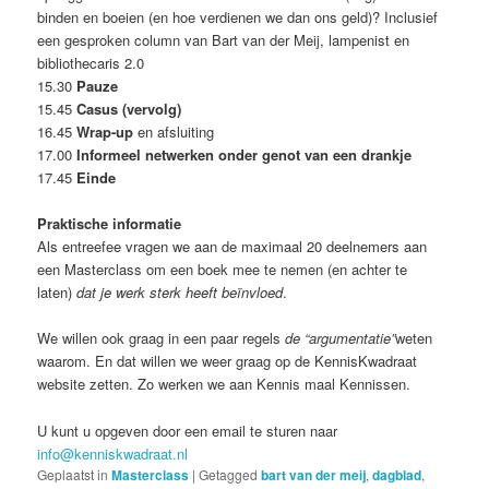
binden en boeien (en hoe verdienen we dan ons geld)? Inclusief
een gesproken column van Bart van der Meij, lampenist en
bibliothecaris 2.0
15.30
Pauze
15.45
Casus (vervolg)
16.45
Wrap-up
en afsluiting
17.00
Informeel netwerken onder genot van een drankje
17.45
Einde
Praktische informatie
Als entreefee vragen we aan de maximaal 20 deelnemers aan
een Masterclass om een boek mee te nemen (en achter te
laten)
dat je werk sterk heeft beïnvloed
.
We willen ook graag in een paar regels
de “argumentatie”
weten
waarom. En dat willen we weer graag op de KennisKwadraat
website zetten. Zo werken we aan Kennis maal Kennissen.
U kunt u opgeven door een email te sturen naar
info@kenniskwadraat.nl
Geplaatst in
Masterclass
|
Getagged
bart van der meij
,
dagblad
,