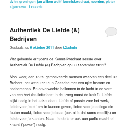
dvhn
,
groningen
,
jan willem wolff
,
kenniskwadraat
,
noorden
,
pieter
sijpersma
|
1
reactie
Authentiek De Liefde (&)
Bedrijven
Geplaatst op
6 oktober 2011
door
k2admin
Wat gebeurde er tijdens de KennisKwadraat sessie over
Authentiek De Liefde (&) Bedrijven op 30 september 2011?
Mooi weer, een 15-tal gemotiveerde mensen waarvan een deel uit
Brabant, het witte kerkje in Gasselte met een rijke historie en
noaberschap. En onverwachte ballonnen in de lucht in de vorm
van een hart (bruiloftsfeest in de kroeg naast de kerk?). Liefde
blijkt nodig in het zakendoen. Liefde of passie voor het werk,
liefde voor jezelf om te kunnen geven, liefde voor je collega die
fouten maakt, liefde voor je baas (ook al is dat soms moeilijk) en
liefde voor je klanten. Naast liefde is er ook een portie macht of
kracht (“power”) nodig.