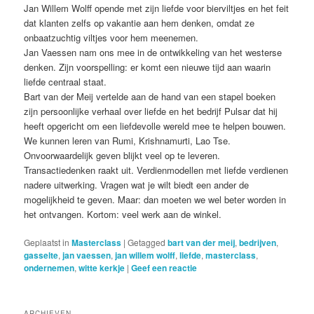
Jan Willem Wolff opende met zijn liefde voor bierviltjes en het feit
dat klanten zelfs op vakantie aan hem denken, omdat ze
onbaatzuchtig viltjes voor hem meenemen.
Jan Vaessen nam ons mee in de ontwikkeling van het westerse
denken. Zijn voorspelling: er komt een nieuwe tijd aan waarin
liefde centraal staat.
Bart van der Meij vertelde aan de hand van een stapel boeken
zijn persoonlijke verhaal over liefde en het bedrijf Pulsar dat hij
heeft opgericht om een liefdevolle wereld mee te helpen bouwen.
We kunnen leren van Rumi, Krishnamurti, Lao Tse.
Onvoorwaardelijk geven blijkt veel op te leveren.
Transactiedenken raakt uit. Verdienmodellen met liefde verdienen
nadere uitwerking. Vragen wat je wilt biedt een ander de
mogelijkheid te geven. Maar: dan moeten we wel beter worden in
het ontvangen. Kortom: veel werk aan de winkel.
Geplaatst in
Masterclass
|
Getagged
bart van der meij
,
bedrijven
,
gasselte
,
jan vaessen
,
jan willem wolff
,
liefde
,
masterclass
,
ondernemen
,
witte kerkje
|
Geef een reactie
ARCHIEVEN