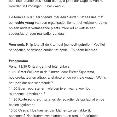
een inspirerende plek? Kom dan op 8 juni naar Dagblad van het
Noorden in Groningen, Lübeckweg 2.
De formule is dit jaar “
Kennis met een Casus
”: K2 sessies met
een
echte vraag
van een organisatie. Soms met veldwerk, soms
op een andere verrassende plaats. “Wie wil er wat” is een
succesfactor voor realisatie, vandaar.
Voorwerk
: Knip iets uit de krant dat jou heeft getroffen. Positief
of negatief, of gewoon omdat het opviel. En neem het mee.
Programma
Vanaf 13.30
Ontvangst
met iets lekkers
13.50
Start
Welkom in de filmzaal door Pieter Sijpersma,
hoofdredacteur en aftrap: anekdote en de centrale vraag: “Wat is
het toch dat ons weerhoudt”?
14.00
Even voorstellen
, wie ben je en wat is voor jou
“authentiek krantlezen”?
14.30
Korte rondleiding
langs de redactie, de opslaghal en de
bedieningskamer
15.00
Casus
. Hoe kan het dan klanten zo gemakkelijk
opzeggen? Hoe kunnen we klanten nu en straks (nog)meer